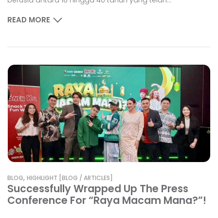
berusia antara 18 hingga 40 tahun yang telah...
READ MORE
,
BLOG
HIGHLIGHT [BLOG / ARTICLES]
Successfully Wrapped Up The Press
Conference For “Raya Macam Mana?”!