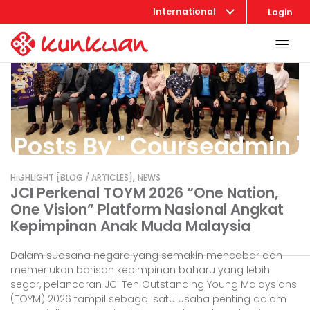
International
Login
Posts By " Courseadmin "
Home
Articles posted by "courseadmin"
,
HIGHLIGHT [BLOG / ARTICLES]
NEWS
JCI Perkenal TOYM 2026 “One Nation,
One Vision” Platform Nasional Angkat
Kepimpinan Anak Muda Malaysia
Dalam suasana negara yang semakin mencabar dan
memerlukan barisan kepimpinan baharu yang lebih
segar, pelancaran JCI Ten Outstanding Young Malaysians
(TOYM) 2026 tampil sebagai satu usaha penting dalam