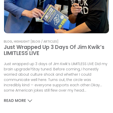
,
BLOG
HIGHLIGHT [BLOG / ARTICLES]
Just Wrapped Up 3 Days Of Jim Kwik’s
LIMITLESS LIVE
Just wrapped up 3 days of Jim Kwik’s LIMITLESS LIVE Did my
brain upgrade?Stay tuned. Before coming, I honestly
worried about culture shock and whether I could
communicate well here. Turns out, the circle was
incredibly kind — everyone supports each other.Okay…
some American jokes still flew over my head...
READ MORE