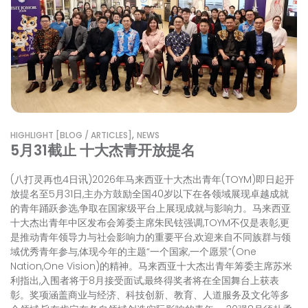
,
HIGHLIGHT [BLOG / ARTICLES]
NEWS
5月31截止 十大杰青开放提名
(八打灵再也4日讯)2026年马来西亚十大杰出青年(TOYM)即日起开
放提名至5月31日,主办方鼓励全国40岁以下在各领域展现卓越成就
的青年踊跃参选,争取在国家级平台上展现成就与影响力。马来西亚
十大杰出青年中区发布会筹委主席朱民铉强调,TOYM不仅是表彰,更
是推动青年领导力与社会影响力的重要平台,欢迎来自不同族群与领
域优秀青年参与,体现今年的主题“一个国家,一个愿景”(One
Nation,One Vision)的精神。马来西亚十大杰出青年筹委主席苏米
利指出,入围者将于8月接受面试,最终得奖者将在全国舞台上获表
彰。奖项涵盖商业与经济、科技创新、教育、人道服务及文化等多