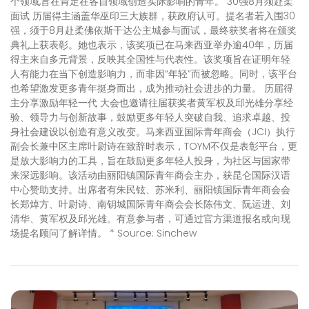
个领域,旨在肯定在各自领域创造实际影响的青年。 30强8月须赴柔
面试 历届得主涵盖华巫印三大族群，获政府认可。提名者若入围30
强，须于8月赴柔佛依斯干达公主城参与面试，最终获奖者将在颁奖
典礼上获表彰。她也表示，该奖项已在马来西亚举办逾40年，历届
得主来自多元背景，反映其全国性与代表性。该奖项旨在证明年轻
人有能力在当下创造影响力，而非因“年轻”而被忽略。同时，该平台
也希望激发更多青年挺身而出，成为推动社会进步的力量。 历届得
主分享激励年轻一代 大会也邀请往届获奖者黄军权及邱光雄分享经
验、领导力与创新故事，鼓励更多年轻人突破自我、追求卓越、投
身社会建设以创造有意义改变。马来西亚国际青年商会（JCI）执行
副会长兼中区主席叶尉诗在致辞时表示，TOYM不仅是表彰平台，更
是放大影响力的工具，旨在鼓励更多年轻人投身，为社区与国家带
来深远影响。该活动由丽阳镇国际青年商会主办，获昆仑国际汉语
中心赞助支持。出席者有朱民铉、苏米利、丽阳镇国际青年商会会
长郑焯方、叶尉诗、南钥城国际青年商会会长陈伟文、阮运进、刘
清华、黄军权及邱光雄。有意参与者，可通过官方渠道报名或向现
场提名顾问了解详情。 * Source: Sinchew