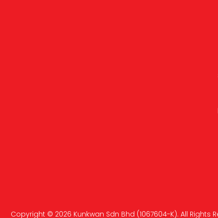
Copyright ©
2026
Kunkwan Sdn Bhd (1067604-K). All Rights R