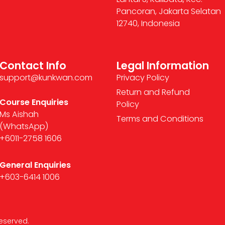
Pancoran, Jakarta Selatan
12740, Indonesia
Contact Info
Legal Information
support@kunkwan.com
Privacy Policy
Return and Refund
Course Enquiries
Policy
Ms Aishah
Terms and Conditions
(WhatsApp)
+6011-2758 1606
General Enquiries
+603-6414 1006
eserved.