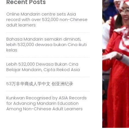
Recent Posts
Online Mandarin centre sets Asia
record with over 532,000 non-Chinese
adult learners
Bahasa Mandarin semakin diminati,
lebih 532,000 dewasa bukan Cina ikuti
kelas
Lebih 532,000 Dewasa Bukan Cina
Belajar Mandarin, Cipta Rekod Asia
53万非华裔成人学中文 创亚洲纪录
Kunkwan Recognised by ASIA Records
for Advancing Mandarin Education
Among Non-Chinese Adult Learners