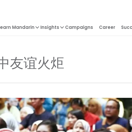
Learn Mandarin
Insights
Campaigns
Career
Succ
中友谊火炬