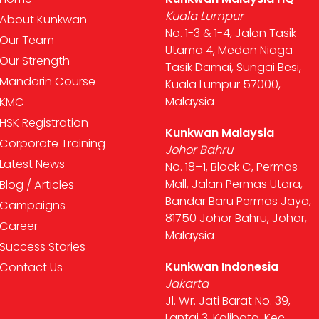
Kuala Lumpur
About Kunkwan
No. 1-3 & 1-4, Jalan Tasik
Our Team
Utama 4, Medan Niaga
Our Strength
Tasik Damai, Sungai Besi,
Mandarin Course
Kuala Lumpur 57000,
Malaysia
KMC
HSK Registration
Kunkwan Malaysia
Corporate Training
Johor Bahru
Latest News
No. 18–1, Block C, Permas
Mall, Jalan Permas Utara,
Blog / Articles
Bandar Baru Permas Jaya,
Campaigns
81750 Johor Bahru, Johor,
Career
Malaysia
Success Stories
Kunkwan Indonesia
Contact Us
Jakarta
Jl. Wr. Jati Barat No. 39,
Lantai 3, Kalibata, Kec.